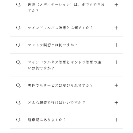
瞑想（メディテーション）は、誰でもできま
心身リセットまでのステップ
すか？
ニュース
マインドフルネス瞑想とは何ですか？
コンテンツ
マントラ瞑想とは何ですか？
アクセス
マインドフルネス瞑想とマントラ瞑想の違
オンラインショップcocoroza
いは何ですか？
ご予約・お問い合わせ
男性でもサービスは受けられますか？
LINEでのお問い合わせ
どんな服装で行けばいいですか？
駐車場はありますか？